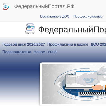
ФедеральныйПортал.РФ
Воспитание в ДОО
Профеccионализм
ФедеральныйПо
Годовой цикл 2026/2027
Профилактика в школе
ДОО 2
Переподготовка
Новое - 2026